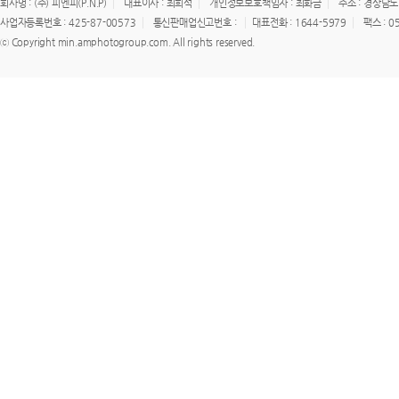
회사명 : (주) 피엔피(P.N.P)
대표이사 : 최희석
개인정보보호책임자 : 최화금
주소 : 경상남도
사업자등록번호 : 425-87-00573
통신판매업신고번호 :
대표전화 : 1644-5979
팩스 : 0
ⓒ Copyright min.amphotogroup.com. All rights reserved.