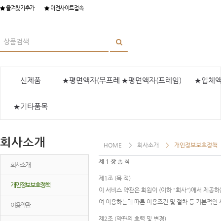
즐겨찾기추가
이전사이트접속
신제품
★평면액자(무프레
★평면액자(프레임)
★입체
★기타품목
임)
회사소개
HOME
회사소개
개인정보보호정책
제 1 장 총 칙
회사소개
제1조 (목 적)
개인정보보호정책
이 서비스 약관은 회원이
(이하 "회사")에서 제공
여 이용하는데 따른 이용조건 및 절차 등 기본적인
이용약관
제2조 (약관의 효력 및 변경)