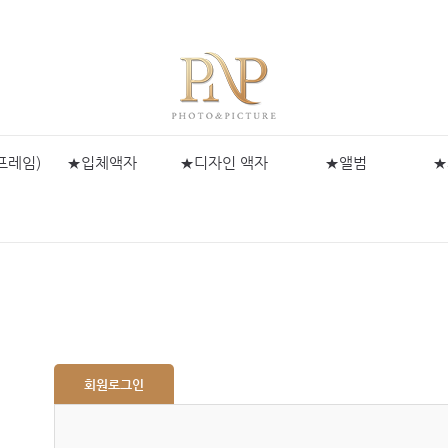
프레임)
★입체액자
★디자인 액자
★앨범
★
회원로그인