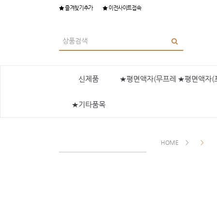
즐겨찾기추가
이전사이트접속
신제품
★평면액자(무프레
★평면액자(
★기타품목
임)
HOME