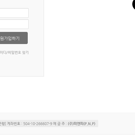
회원가입하기
이디/비밀번호 찾기
] 계좌번호 : 504-10-266607-9 예 금 주 :
(주)피엔피(P.N.P)