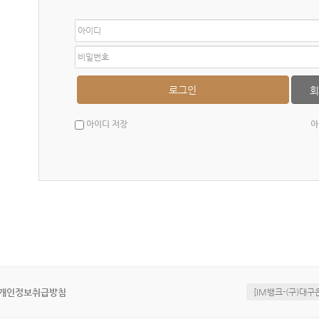
아
이
디
비
밀
번
호
아이디 저장
아
[IM뱅크-(구)대구은행
개인정보취급방침