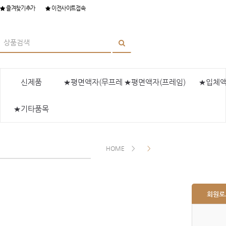
즐겨찾기추가
이전사이트접속
신제품
★평면액자(무프레
★평면액자(프레임)
★입체
★기타품목
임)
HOME
회원로