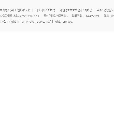
회사명 : (주) 피엔피(P.N.P)
대표이사 : 최희석
개인정보보호책임자 : 최화금
주소 : 경상남도
사업자등록번호 : 425-87-00573
통신판매업신고번호 :
대표전화 : 1644-5979
팩스 : 0
ⓒ Copyright min.amphotogroup.com. All rights reserved.