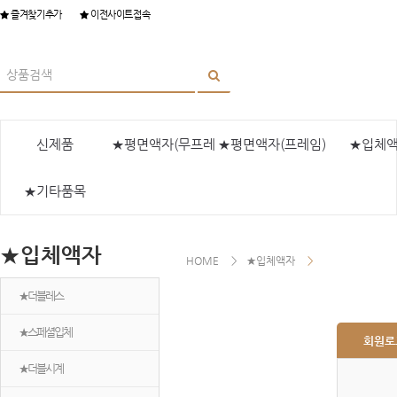
즐겨찾기추가
이전사이트접속
신제품
★평면액자(무프레
★평면액자(프레임)
★입체
★기타품목
임)
★입체액자
HOME
★입체액자
★더블레스
★스페셜입체
회원로
★더블시계