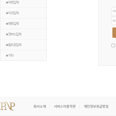
★마르입체
아
★아크입체
이
디
비
밀
★매트입체
번
호
★캔버스입체
★발도장입체
★기타
회사소개
서비스이용약관
개인정보취급방침