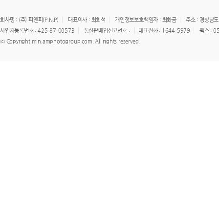
회사명 : (주) 피엔피(P.N.P)
대표이사 : 최희석
개인정보보호책임자 : 최화금
주소 : 경상남도
사업자등록번호 : 425-87-00573
통신판매업신고번호 :
대표전화 : 1644-5979
팩스 : 0
ⓒ Copyright min.amphotogroup.com. All rights reserved.