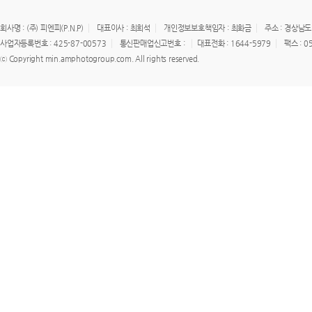
회사명 : (주) 피엔피(P.N.P)
대표이사 : 최희석
개인정보보호책임자 : 최화금
주소 : 경상남도
사업자등록번호 : 425-87-00573
통신판매업신고번호 :
대표전화 : 1644-5979
팩스 : 0
ⓒ Copyright min.amphotogroup.com. All rights reserved.