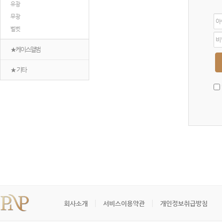
유광
무광
아
이
벨벳
디
비
밀
★케이스앨범
번
호
★ 기타
회사소개
서비스이용약관
개인정보취급방침