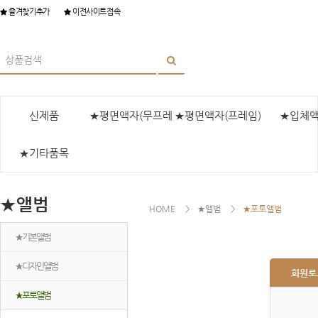
즐겨찾기추가
이전사이트접속
신제품
★평면액자(무프레
★평면액자(프레임)
★입체
★기타품목
임)
★앨범
HOME
★앨범
★포토앨범
★기본앨범
★디자인앨범
회원로
★포토앨범