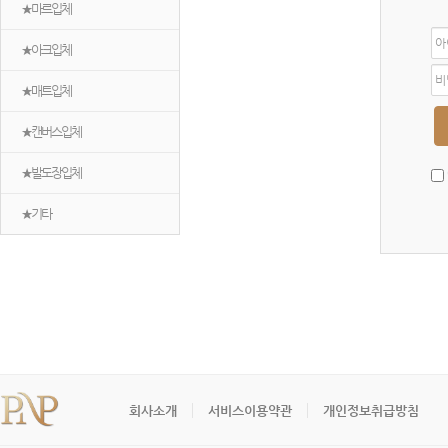
★마르입체
아
★아크입체
이
디
비
밀
★매트입체
번
호
★캔버스입체
★발도장입체
★기타
회사소개
서비스이용약관
개인정보취급방침