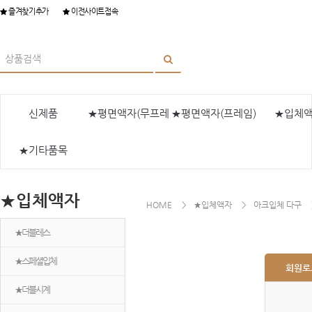
즐겨찾기추가
이전사이트접속
신제품
★평면액자(무프레
★평면액자(프레임)
★입체
★기타품목
임)
★입체액자
HOME
★입체액자
아크입체 다구
★더블레스
★스페셜입체
회원로
★더블시계