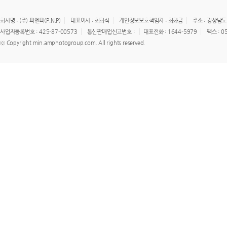
회사명 : (주) 피엔피(P.N.P)
대표이사 : 최희석
개인정보보호책임자 : 최화금
주소 : 경상남도
사업자등록번호 : 425-87-00573
통신판매업신고번호 :
대표전화 : 1644-5979
팩스 : 0
ⓒ Copyright min.amphotogroup.com. All rights reserved.